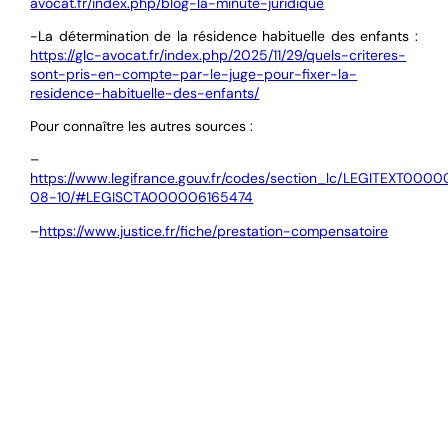
avocat.fr/index.php/blog-la-minute-juridique
-La détermination de la résidence habituelle des enfants :
https://glc-avocat.fr/index.php/2025/11/29/quels-criteres-
sont-pris-en-compte-par-le-juge-pour-fixer-la-
residence-habituelle-des-enfants/
Pour connaître les autres sources :
–
https://www.legifrance.gouv.fr/codes/section_lc/LEGITEXT
08-10/#LEGISCTA000006165474
–
https://www.justice.fr/fiche/prestation-compensatoire