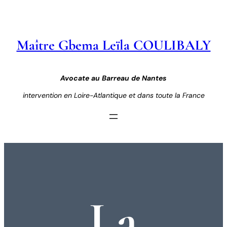
Aller
au
contenu
Maître Gbema Leïla COULIBALY
Avocate au Barreau de Nantes
intervention en Loire-Atlantique et dans toute la France
La