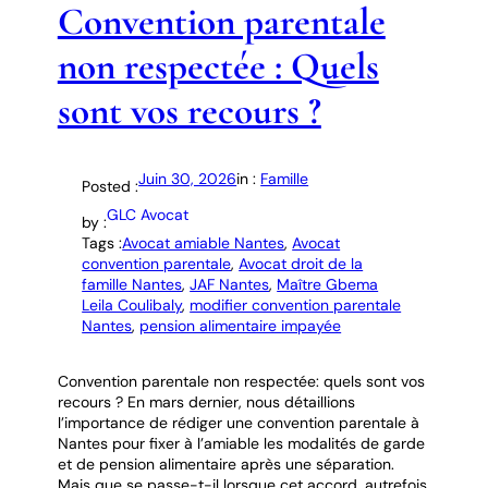
Convention parentale
non respectée : Quels
sont vos recours ?
Juin 30, 2026
in :
Famille
Posted :
GLC Avocat
by :
Tags :
Avocat amiable Nantes
, 
Avocat
convention parentale
, 
Avocat droit de la
famille Nantes
, 
JAF Nantes
, 
Maître Gbema
Leila Coulibaly
, 
modifier convention parentale
Nantes
, 
pension alimentaire impayée
Convention parentale non respectée: quels sont vos
recours ? En mars dernier, nous détaillions
l’importance de rédiger une convention parentale à
Nantes pour fixer à l’amiable les modalités de garde
et de pension alimentaire après une séparation.
Mais que se passe-t-il lorsque cet accord, autrefois