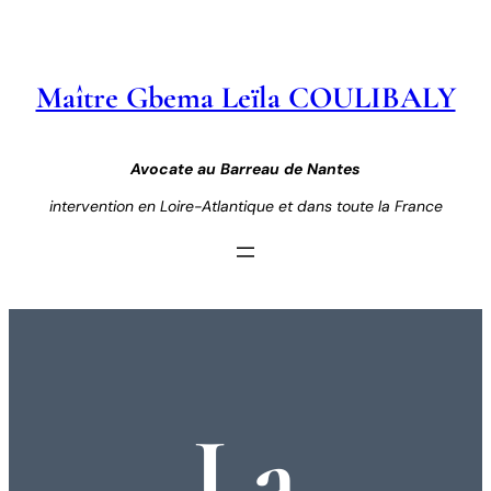
Aller
au
contenu
Maître Gbema Leïla COULIBALY
Avocate au Barreau de Nantes
intervention en Loire-Atlantique et dans toute la France
La